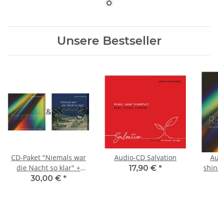
Unsere Bestseller
CD-Paket "Niemals war
Audio-CD Salvation
Au
die Nacht so klar" +
shin
17,90 €
*
"Rise and shine!" (sinf.
30,00 €
*
Blasorchester)