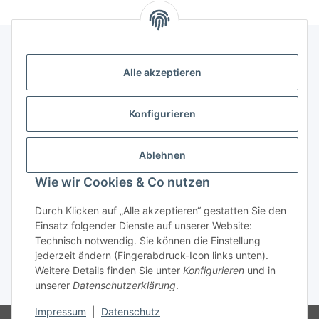
Alle akzeptieren
Kontakt
genesis musikverlag Christian Sprenger
Konfigurieren
Bahnhofstraße 34
34630 Gilserberg
Ablehnen
Telefon: 0 66 96 911 85 26
Wie wir Cookies & Co nutzen
E-Mail:
anne.weckesser@genesis-musikverlag.de
Informationen
Durch Klicken auf „Alle akzeptieren“ gestatten Sie den
Einsatz folgender Dienste auf unserer Website:
Technisch notwendig. Sie können die Einstellung
Gesetzliche Informationen
jederzeit ändern (Fingerabdruck-Icon links unten).
Weitere Details finden Sie unter
Konfigurieren
und in
unserer
Datenschutzerklärung
.
* Alle Preise inkl. gesetzlicher USt., zzgl.
Versand
Impressum
|
Datenschutz