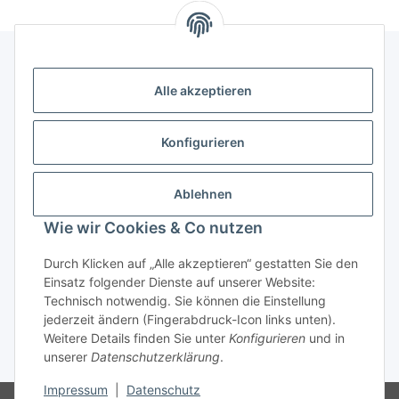
Alle akzeptieren
Kontakt
genesis musikverlag Christian Sprenger
Konfigurieren
Bahnhofstraße 34
34630 Gilserberg
Ablehnen
Telefon: 0 66 96 911 85 26
Wie wir Cookies & Co nutzen
E-Mail:
anne.weckesser@genesis-musikverlag.de
Informationen
Durch Klicken auf „Alle akzeptieren“ gestatten Sie den
Einsatz folgender Dienste auf unserer Website:
Technisch notwendig. Sie können die Einstellung
Gesetzliche Informationen
jederzeit ändern (Fingerabdruck-Icon links unten).
Weitere Details finden Sie unter
Konfigurieren
und in
unserer
Datenschutzerklärung
.
* Alle Preise inkl. gesetzlicher USt., zzgl.
Versand
Impressum
|
Datenschutz