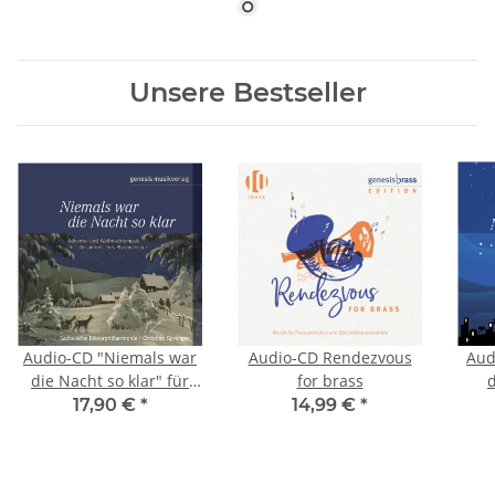
Unsere Bestseller
Audio-CD "Niemals war
Audio-CD Rendezvous
Aud
die Nacht so klar" für
for brass
d
sinfonisches
17,90 €
*
14,99 €
*
Blasorchester