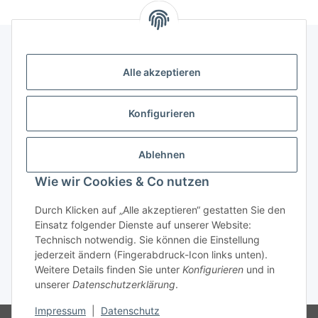
Alle akzeptieren
Kontakt
genesis musikverlag Christian Sprenger
Konfigurieren
Bahnhofstraße 34
34630 Gilserberg
Ablehnen
Telefon: 0 66 96 911 85 26
Wie wir Cookies & Co nutzen
E-Mail:
anne.weckesser@genesis-musikverlag.de
Informationen
Durch Klicken auf „Alle akzeptieren“ gestatten Sie den
Einsatz folgender Dienste auf unserer Website:
Technisch notwendig. Sie können die Einstellung
Gesetzliche Informationen
jederzeit ändern (Fingerabdruck-Icon links unten).
Weitere Details finden Sie unter
Konfigurieren
und in
unserer
Datenschutzerklärung
.
* Alle Preise inkl. gesetzlicher USt., zzgl.
Versand
Impressum
|
Datenschutz